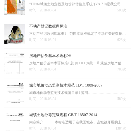
“JTInfo城镇土地定级及地价评估信息系统”(Ver 7.0)是我公司专门针对土地评估行业研制开发的专业级行业应用软件系统。“JTInfo城镇土地定级及地价评估信息系统”采用了先进的GIS技术，依照国家最新的定级估价规程[GB/ T18507—2014]和[GB / T18507—2014] 及《城镇土地分…
时间：2018-03-04
590次
不动产登记数据库标准
不动产登记数据库标准1 范围本标准规定了不动产登记数据库的内容、要素分类与编码、数据库结构等。本标准适用于不动产登记数据库建设、数据交换和共享等。2 规范性引用文件下列文件中的条款通过本标准的引用而成为本标准的条款，其最新版本适用于本标准。GB/T 2260中华…
时间：2018-03-04
628次
房地产估价基本术语标准
房地产估价基本术语标准1 总 则1.0.1 为统一和规范房地产估价的术语并有利于国内外的交流和合作，制定本标准。1.0.2 本标准适用于房地产估价活动，以及与房地产估价相关的管理、教学、科研和其他相关领域。1.0.3 使用房地产估价术语时，除应符合本标准的规定外，尚…
时间：2018-03-04
703次
城市地价动态监测技术规范 TD/T 1009-2007
城市地价动态监测技术规范目录1 范围…………………………………………………………………………………12 规范性引用文件……………………………………………………………………13 术语和定义…………………………………………………………………………14 总则………………
时间：2018-03-04
589次
城镇土地分等定级规程 GB/T 18507-2014
内容简介： 本标准适用于在我国城市、县城镇开展的土地分等和在我国所有城镇开展的土地定级工作。2014-12-01实施。 目 录：1 范围2 规范性引用文件3 术语和定义4 总则5 城镇土地分等准备工作6 城镇土地分等因素选择7 城镇土地分等资料调查与整理8 城镇土地分等的初步…
时间：2018-03-04
1384次