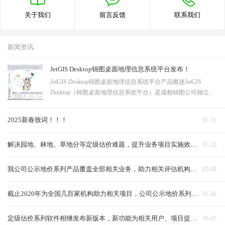
关于我们
留言反馈
联系我们
新闻资讯
JetGIS Desktop锦图桌面地理信息系统平台发布！
JetGIS Desktop锦图桌面地理信息系统平台产品概述JetGIS
Desktop（锦图桌面地理信息系统平台）是成都锦图公司独立、
自主研发的一款基于最新 .NET 8.0 架构自主研发的现代化、高
性能桌面地理信息系统（GIS）平台。它采用全新一代自研空间
2025新春致词！！！
01-31
计算引擎与多源异构数据处理框架，…
解决园地、林地、草地分等定级估价难题，提升业务项目实施效率，公司专门推出“JetSoft农用地分等定级估价信息系统”
07-25
我公司公示地价系列产品覆盖全部相关业务，助力相关评估机构高质量、高效率完成相关业务
03-09
截止2020年为全国几百家机构助力相关项目，公司公示地价系列软件日趋成熟完善。
01-26
定级估价系列软件相继发布新版本，新功能为相关用户、项目提供新动力！！！
10-07